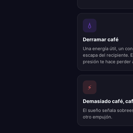
💧
Derramar café
Una energía útil, un co
escapa del recipiente. 
presión te hace perder 
⚡
Demasiado café, ca
El sueño señala sobrees
otro empujón.