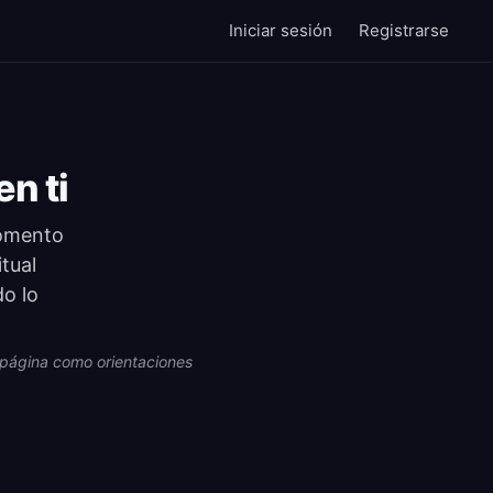
Iniciar sesión
Registrarse
n ti
momento
tual
do lo
ta página como orientaciones