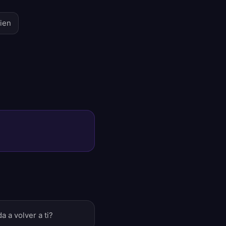
uien
a a volver a ti?