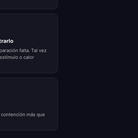
rarlo
aración falta. Tal vez
estímulo o calor
 y contención más que