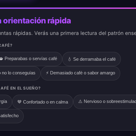
 orientación rápida
tas rápidas. Verás una primera lectura del patrón ens
CAFÉ?
🫖 Preparabas o servías café
💧 Se derramaba el café
 no lo conseguías
⚡ Demasiado café o sabor amargo
CAFÉ EN EL SUEÑO?
rgía
⚠️ Nervioso o sobreestimula
🤎 Confortado o en calma
atisfecho