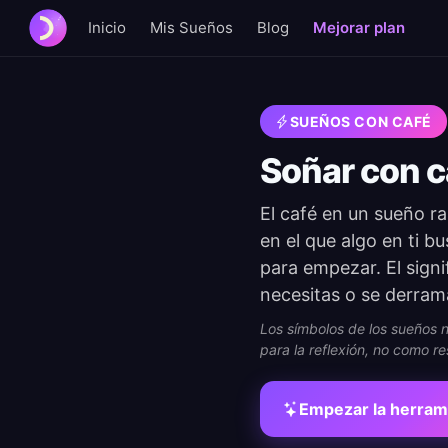
Inicio
Mis Sueños
Blog
Mejorar plan
SUEÑOS CON CAFÉ
Soñar con c
El café en un sueño r
en el que algo en ti b
para empezar. El signif
necesitas o se derram
Los símbolos de los sueños no
para la reflexión, no como re
Empezar la herram