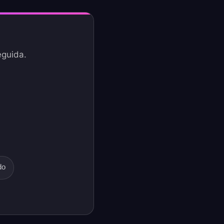
eguida.
do