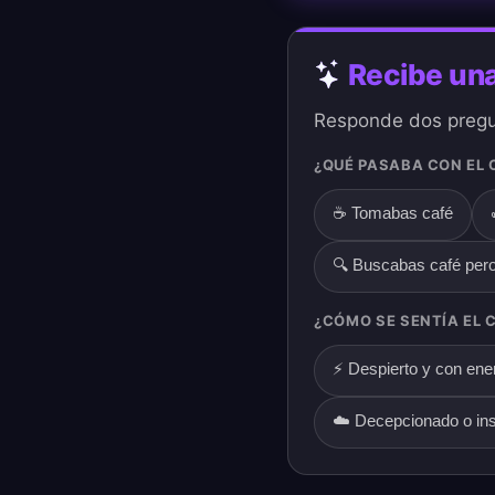
Recibe una
Responde dos pregun
¿QUÉ PASABA CON EL 
☕ Tomabas café
🔍 Buscabas café pero
¿CÓMO SE SENTÍA EL 
⚡ Despierto y con ene
☁️ Decepcionado o ins