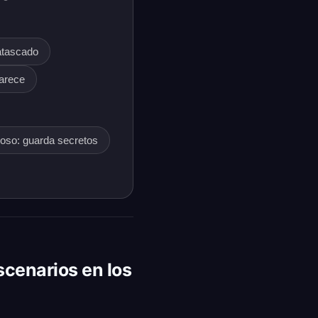
 atascado
parece
ioso: guarda secretos
scenarios en los