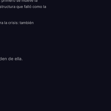
: primero se mueve la
structura que falló como la
a la crisis: también
en de ella.