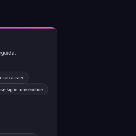
eguida.
iezan a caer
base sigue moviéndose