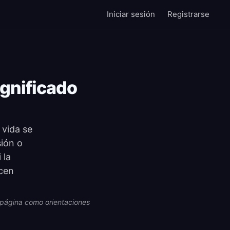
Iniciar sesión
Registrarse
ignificado
 vida se
sión o
 la
ecen
ta página como orientaciones