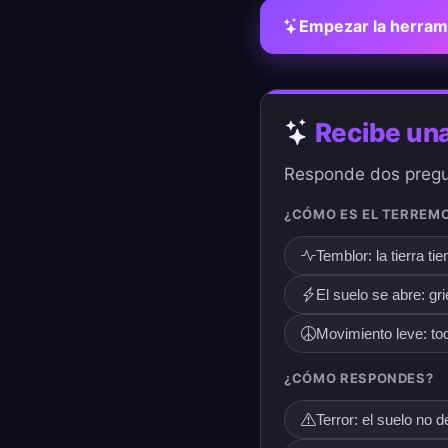
Empezar la herram
Recibe una
Responde dos pregun
¿CÓMO ES EL TERREM
Temblor: la tierra t
El suelo se abre: grie
Movimiento leve: to
¿CÓMO RESPONDES?
Terror: el suelo no 