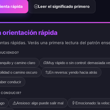
ienta rápida
Leer el significado primero
 orientación rápida
tas rápidas. Verás una primera lectura del patrón ens
DUCIENDO?
anquilo y camino claro
Muy rápido o sin control: demasiada ve
bilidad o camino oscuro
En reversa: yendo hacia atrás
aber conducir
L CONDUCIR?
ago
Ansioso: algo puede salir mal
Emocionado: la veloc