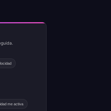
eguida.
locidad
idad me activa