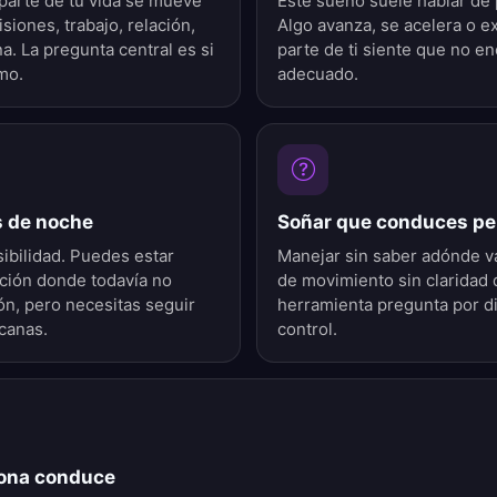
parte de tu vida se mueve
Este sueño suele hablar de
iones, trabajo, relación,
Algo avanza, se acelera o e
a. La pregunta central es si
parte de ti siente que no en
mo.
adecuado.
 de noche
Soñar que conduces pe
ibilidad. Puedes estar
Manejar sin saber adónde v
ción donde todavía no
de movimiento sin claridad 
ón, pero necesitas seguir
herramienta pregunta por di
canas.
control.
sona conduce