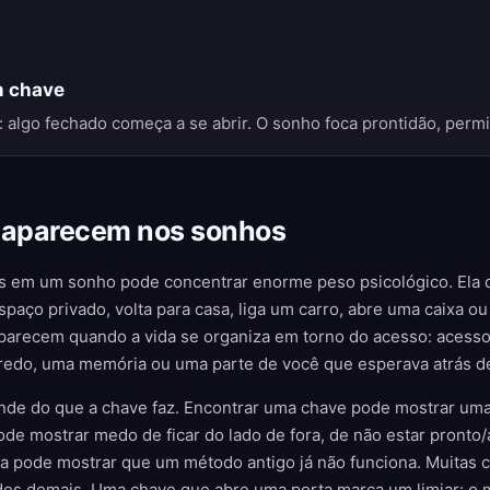
m chave
: algo fechado começa a se abrir. O sonho foca prontidão, per
 aparecem nos sonhos
 em um sonho pode concentrar enorme peso psicológico. Ela 
ço privado, volta para casa, liga um carro, abre uma caixa ou 
parecem quando a vida se organiza em torno do acesso: acess
redo, uma memória ou uma parte de você que esperava atrás d
ende do que a chave faz. Encontrar uma chave pode mostrar um
de mostrar medo de ficar do lado de fora, de não estar pronto
da pode mostrar que um método antigo já não funciona. Muitas
des demais. Uma chave que abre uma porta marca um limiar: o 