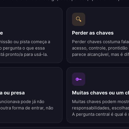
🔍
ve
Perder as chaves
missão ou pista começa a
Perder chaves costuma fala
ho pergunta o que essa
acesso, controle, prontidão
tá pronto/a para usá-la.
parece alcançável, mas é difí
🔑
a ou presa
Muitas chaves ou um c
uncionava pode já não
Muitas chaves podem mostr
outra forma de entrar, não
responsabilidades, escolhas
A pergunta central é qual é 