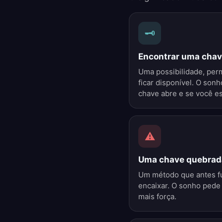
🗝️
Encontrar uma cha
Uma possibilidade, per
ficar disponível. O son
chave abre e se você es
⚠️
Uma chave quebrad
Um método que antes f
encaixar. O sonho pede 
mais força.