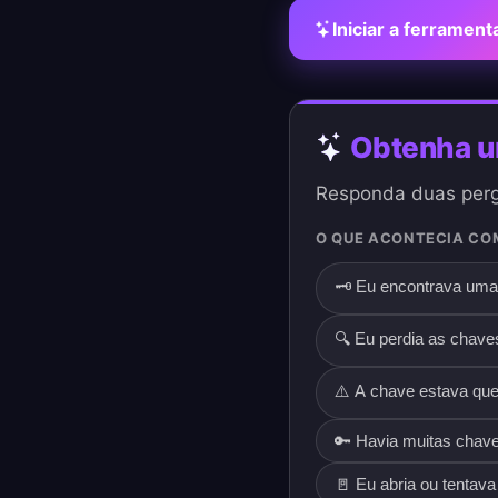
Iniciar a ferrament
Obtenha um
Responda duas perg
O QUE ACONTECIA CO
🗝️ Eu encontrava um
🔍 Eu perdia as chave
⚠️ A chave estava que
🔑 Havia muitas chav
🚪 Eu abria ou tentav