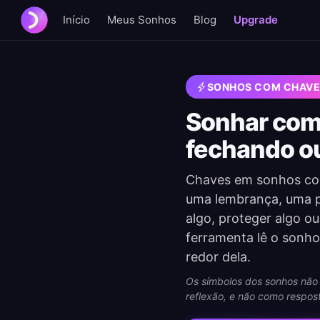
Início
Meus Sonhos
Blog
Upgrade
SONHOS COM CHAV
Sonhar com 
fechando o
Chaves em sonhos cos
uma lembrança, uma p
algo, proteger algo o
ferramenta lê o sonh
redor dela.
Os símbolos dos sonhos não 
reflexão, e não como respost