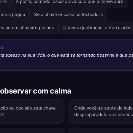
arro
A porta, cômodo, caixa ou veículo que a chave abre
uem a pegou
Se a chave encaixa na fechadura
es ou um chaveiro pesado
Chaves quebradas, enferrujadas,
ÃO
a acesso na sua vida, o que está se tornando possível e que pa
 observar com calma
ação ou decisão esta chave
Onde você se sente do lado 
a?
despreparado/a ou sem enco