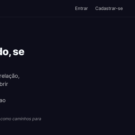
Entrar
Cadastrar-se
o, se
relação,
rir
 ao
na como caminhos para