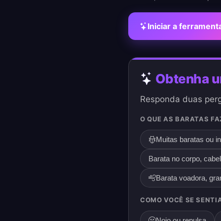
Iniciar a ferrament
Obtenha um
Responda duas perg
O QUE AS BARATAS FA
Muitas baratas ou i
Barata no corpo, cabe
Barata voadora, gra
COMO VOCÊ SE SENTI
Nojo ou repulsa