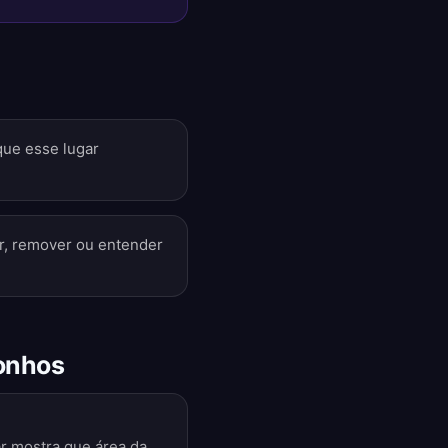
que esse lugar
ar, remover ou entender
sonhos
ar mostra que área da