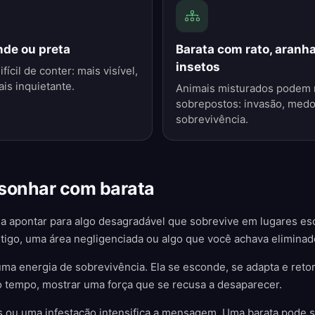
nde ou preta
Barata com rato, aranha
insetos
fícil de conter: mais visível,
is inquietante.
Animais misturados podem 
sobrepostos: invasão, medo,
sobrevivência.
 sonhar com barata
 apontar para algo desagradável que sobrevive em lugares esc
igo, uma área negligenciada ou algo que você achava eliminado
ma energia de sobrevivência. Ela se esconde, se adapta e reto
 tempo, mostrar uma força que se recusa a desaparecer.
 ou uma infestação intensifica a mensagem. Uma barata pode 