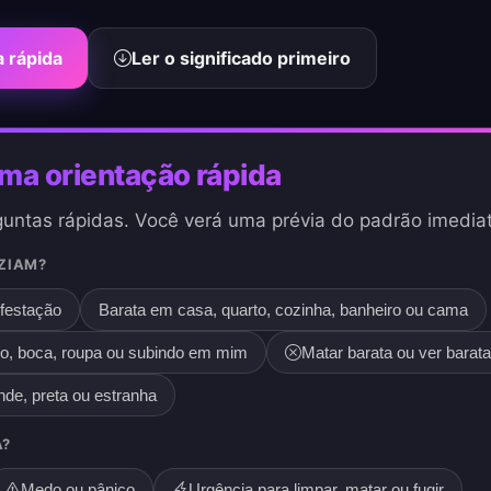
a rápida
Ler o significado primeiro
a orientação rápida
untas rápidas. Você verá uma prévia do padrão imedia
ZIAM?
nfestação
Barata em casa, quarto, cozinha, banheiro ou cama
lo, boca, roupa ou subindo em mim
Matar barata ou ver barat
nde, preta ou estranha
A?
Medo ou pânico
Urgência para limpar, matar ou fugir