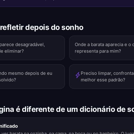
refletir depois do sonho
 parece desagradável,
Onde a barata aparecia e o 
de eliminar?
representa para mim?
ando mesmo depois de eu
Preciso limpar, confront
solvido?
melhor esse padrão?
gina é diferente de um dicionário de 
nificado
ver barata na cozinha, na cama, na boca ou no banheiro. O lug